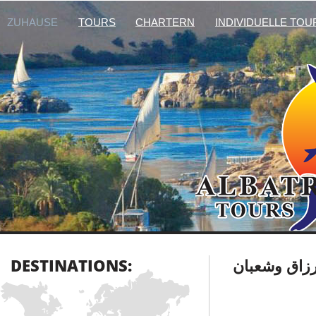
ZUHAUSE
TOURS
CHARTERN
INDIVIDUELLE TOU
DESTINATIONS:
رزاق وشعبان